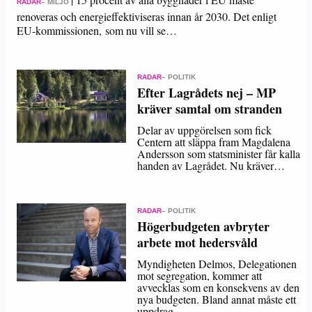
RADAR
– MILJÖ
renoveras och energieffektiviseras innan år 2030. Det enligt
EU-kommissionen, som nu vill se…
RADAR
– POLITIK
Efter Lagrådets nej – MP
kräver samtal om stranden
Delar av uppgörelsen som fick
Centern att släppa fram Magdalena
Andersson som statsminister får kalla
handen av Lagrådet. Nu kräver…
RADAR
– POLITIK
Högerbudgeten avbryter
arbete mot hedersvåld
Myndigheten Delmos, Delegationen
mot segregation, kommer att
avvecklas som en konsekvens av den
nya budgeten. Bland annat måste ett
uppdrag…