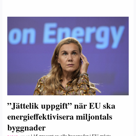
”Jättelik uppgift” när EU ska
energieffektivisera miljontals
byggnader
|
15 procent av alla byggnader i EU måste