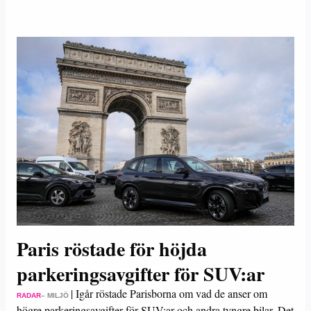
Paris röstade för höjda
parkeringsavgifter för SUV:ar
|
Igår röstade Parisborna om vad de anser om
RADAR
– MILJÖ
högre parkeringsavgifter för SUV:ar och andra tyngre bilar. Det