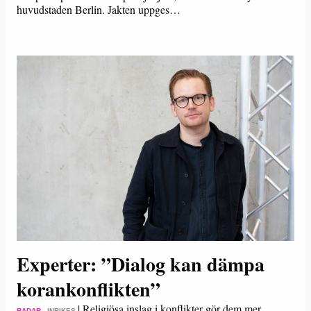
huvudstaden Berlin. Jakten uppges…
Experter: ”Dialog kan dämpa
korankonflikten”
|
Religiösa inslag i konflikter gör dem mer
RADAR
– INRIKES