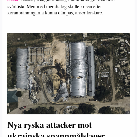
svårlösta. Men med mer dialog skulle krisen efter
koranbränningarna kunna dämpas, anser forskare.
Nya ryska attacker mot
ukrainska spannmålslager