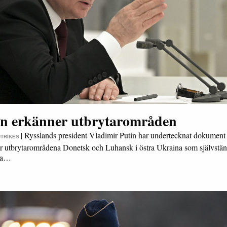
in erkänner utbrytarområden
|
Rysslands president Vladimir Putin har undertecknat dokument
UTRIKES
r utbrytarområdena Donetsk och Luhansk i östra Ukraina som självstän
ära…