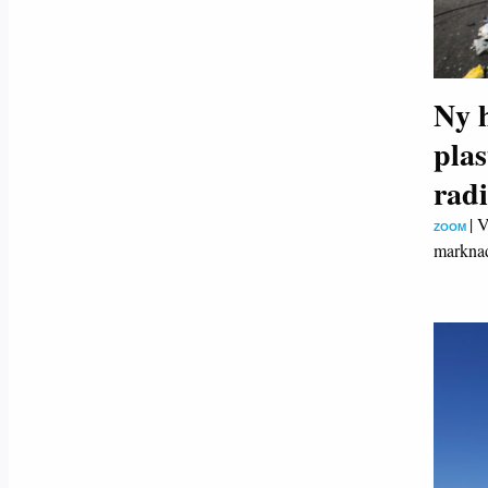
Ny 
plas
radi
|
V
ZOOM
marknad