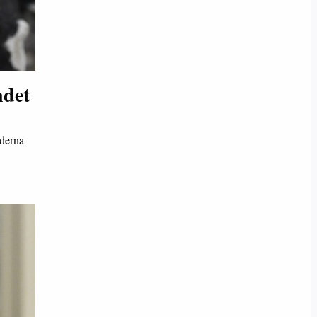
ndet
nderna