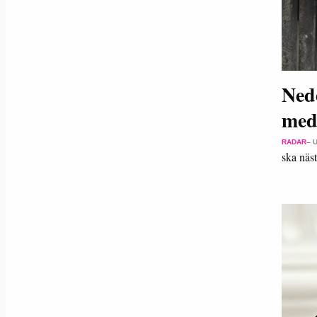
Ned
med 
RADAR
– 
ska näst