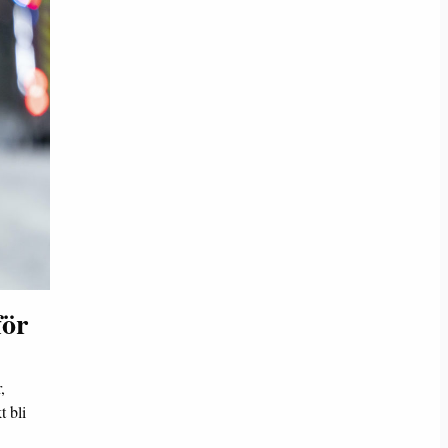
för
,
t bli