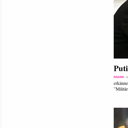
Put
RADAR
– 
erkänne
”Milit