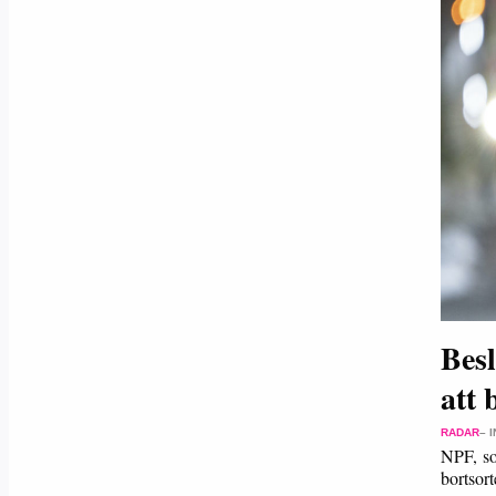
Besl
att 
RADAR
– 
NPF, so
bortsor