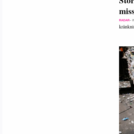
Stör
mis
RADAR
– 
kränknin