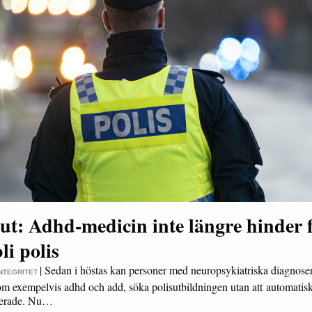
ut: Adhd-medicin inte längre hinder 
bli polis
|
Sedan i höstas kan personer med neuropsykiatriska diagnoser
INTEGRITET
m exempelvis adhd och add, söka polisutbildningen utan att automatisk
terade. Nu…