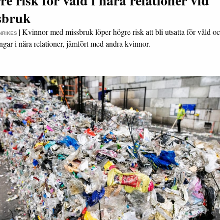
re risk för våld i nära relationer vid
sbruk
|
Kvinnor med missbruk löper högre risk att bli utsatta för våld o
INRIKES
gar i nära relationer, jämfört med andra kvinnor.