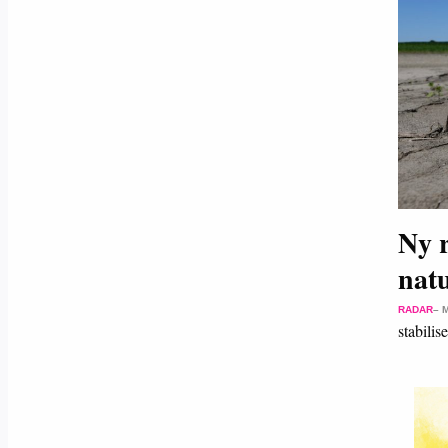
Ny r
natu
RADAR
– 
stabili