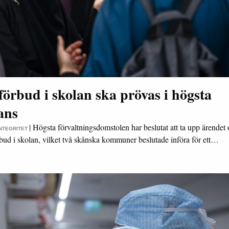
förbud i skolan ska prövas i högsta
ans
|
Högsta förvaltningsdomstolen har beslutat att ta upp ärendet
INTEGRITET
rbud i skolan, vilket två skånska kommuner beslutade införa för ett…