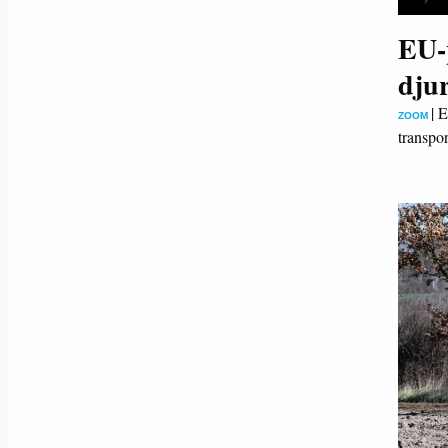
EU-p
dju
|
E
ZOOM
transpor