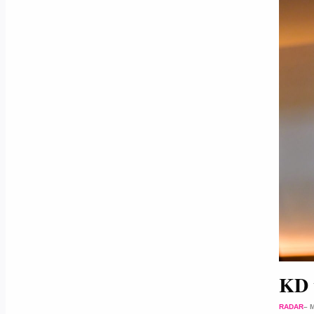
KD v
RADAR
– 