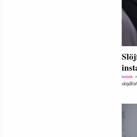
Slöj
inst
RADAR
– 
slöjdfö