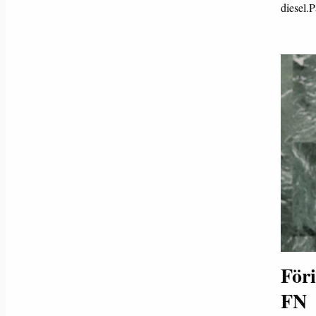
diesel.P
Föri
FN