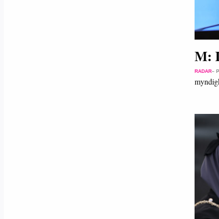
M: 
RADAR
– 
myndigh