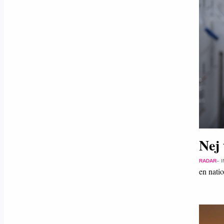
Nej 
RADAR
– 
en nati