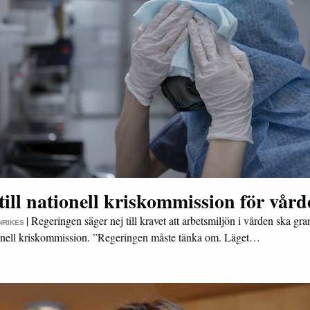
till nationell kriskommission för vår
|
Regeringen säger nej till kravet att arbetsmiljön i vården ska gr
INRIKES
onell kriskommission. ”Regeringen måste tänka om. Läget…