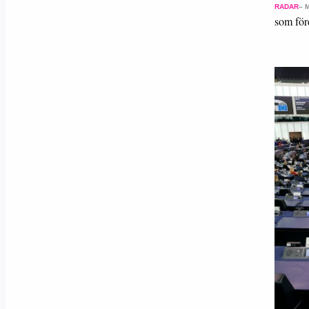
RADAR
– 
som för