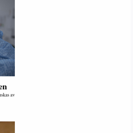
den
anskas av