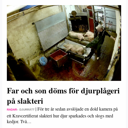
Far och son döms för djurplågeri
på slakteri
|
För tre år sedan avslöjade en dold kamera på
RADAR
– DJURRÄTT
ett Kravcertifierat slakteri hur djur sparkades och slogs med
kedjor. Två…