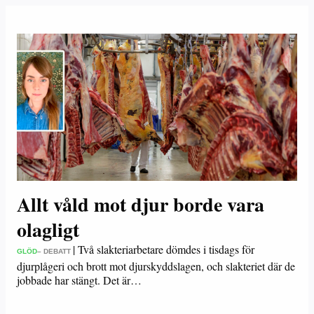
Allt våld mot djur borde vara
olagligt
|
Två slakteriarbetare dömdes i tisdags för
GLÖD
– DEBATT
djurplågeri och brott mot djurskyddslagen, och slakteriet där de
jobbade har stängt. Det är…