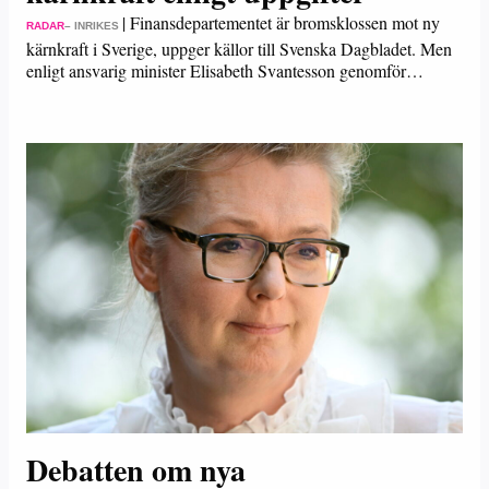
|
Finansdepartementet är bromsklossen mot ny
RADAR
– INRIKES
kärnkraft i Sverige, uppger källor till Svenska Dagbladet. Men
enligt ansvarig minister Elisabeth Svantesson genomför…
Debatten om nya