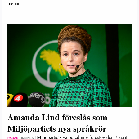
menar…
Amanda Lind föreslås som
Miljöpartiets nya språkrör
|
Miljöpartiets valberedning föreslog den 7 april
RADAR
– INRIKES