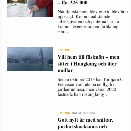
– får 325 000
När djurskötaren blev gravid blev hon
uppsagd. Kommunal stämde
arbetsgivaren och parterna har nu
kommit överens om en förlikning
som…
ENERGI
Vill hem till fästmön – men
sitter i Hongkong och äter
nudlar
Sedan oktober 2013 har Torbjørn C
Pedersen varit ute på en flygfri
jordenruntresa, men våren 2020
fastnade han i Hongkong…
ENERGI
– MAT MED JENNY
Gott nytt år med snittar,
jordärtskocksmos och