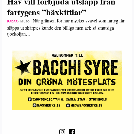
Hav vill förbjuda utsläpp från
fartygens ”häxkittlar”
|
När gränsen för hur mycket svavel som fartyg får
RADAR
– MILJÖ
släppa ut skärptes kunde den billiga men ack så smutsiga
tjockoljan…