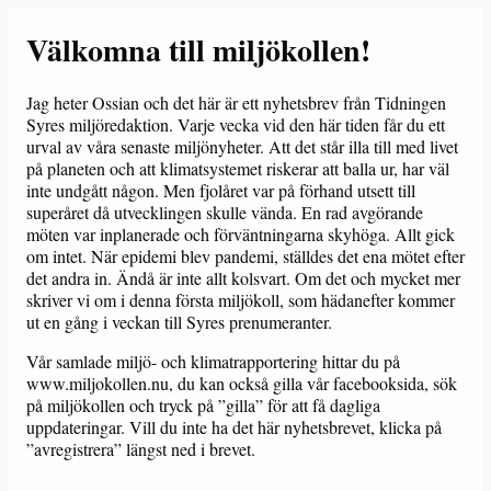
Välkomna till miljökollen!
Jag heter Ossian och det här är ett nyhetsbrev från Tidningen
Syres miljöredaktion. Varje vecka vid den här tiden får du ett
urval av våra senaste miljönyheter. Att det står illa till med livet
på planeten och att klimatsystemet riskerar att balla ur, har väl
inte undgått någon. Men fjolåret var på förhand utsett till
superåret då utvecklingen skulle vända. En rad avgörande
möten var inplanerade och förväntningarna skyhöga. Allt gick
om intet. När epidemi blev pandemi, ställdes det ena mötet efter
det andra in. Ändå är inte allt kolsvart. Om det och mycket mer
skriver vi om i denna första miljökoll, som hädanefter kommer
ut en gång i veckan till Syres prenumeranter.
Vår samlade miljö- och klimatrapportering hittar du på
www.miljokollen.nu, du kan också gilla vår facebooksida, sök
på miljökollen och tryck på ”gilla” för att få dagliga
uppdateringar. Vill du inte ha det här nyhetsbrevet, klicka på
”avregistrera” längst ned i brevet.