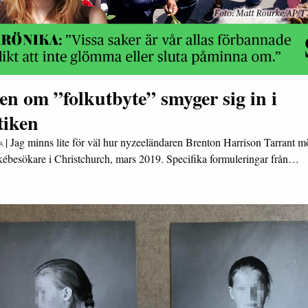
n om ”folkutbyte” smyger sig in i
tiken
|
Jag minns lite för väl hur nyzeeländaren Brenton Harrison Tarrant 
A
ébesökare i Christchurch, mars 2019. Specifika formuleringar från…