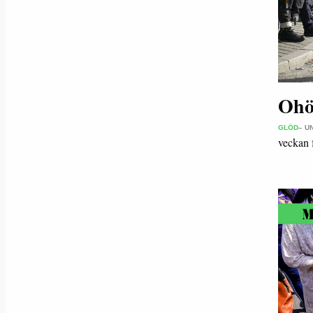
Ohö
GLÖD
– U
veckan 