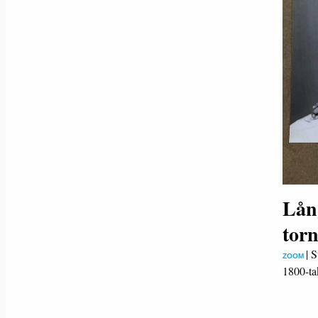
Lång
tor
|
S
ZOOM
1800-ta