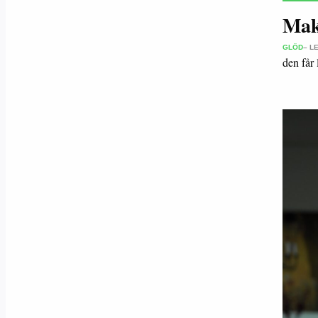
Makt
GLÖD
– L
den får