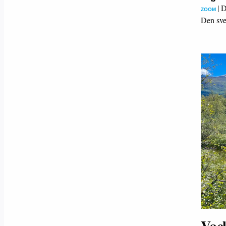
|
D
ZOOM
Den sve
Vack