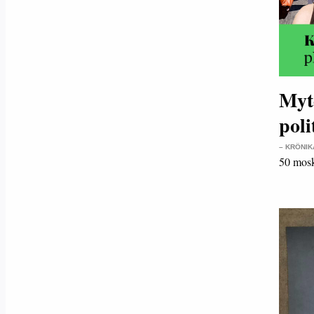
Myte
poli
– KRÖNIK
50 mosk