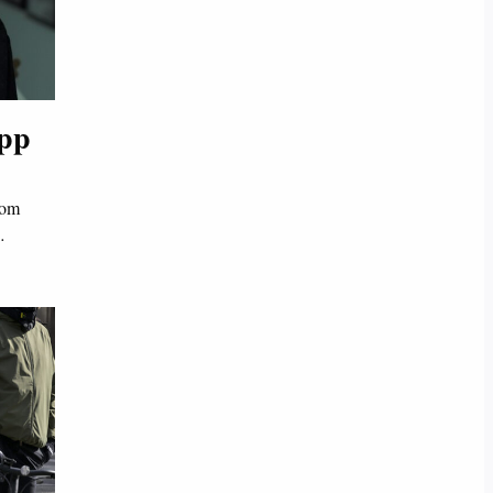
epp
som
…