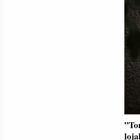
”Tor
loja