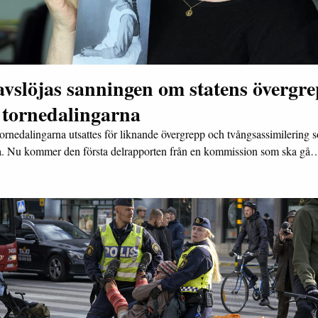
avslöjas sanningen om statens övergr
 tornedalingarna
ornedalingarna utsattes för liknande övergrepp och tvångsassimilering 
. Nu kommer den första delrapporten från en kommission som ska gå