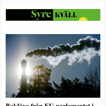
Bakläxa från EU-parlamentet i