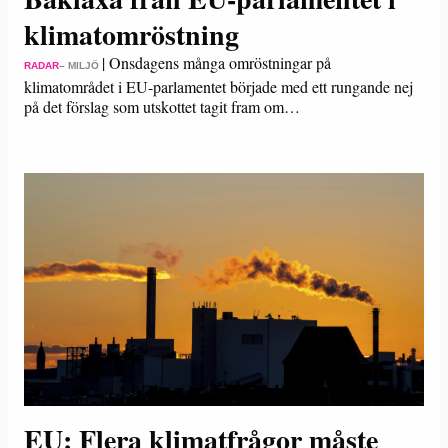
klimatomröstning
|
Onsdagens många omröstningar på
RADAR
– MILJÖ
klimatområdet i EU-parlamentet började med ett rungande nej
på det förslag som utskottet tagit fram om…
EU: Flera klimatfrågor måste