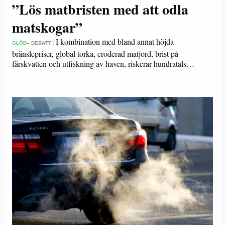
”Lös matbristen med att odla
matskogar”
|
I kombination med bland annat höjda
GLÖD
– DEBATT
bränslepriser, global torka, eroderad matjord, brist på
färskvatten och utfiskning av haven, riskerar hundratals…