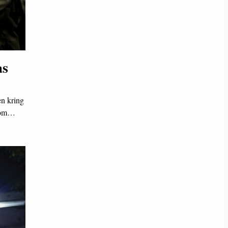
as
n kring
”som…