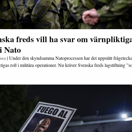
ska freds vill ha svar om värnpliktig
 i Nato
|
Under den skyndsamma Natoprocessen har det uppstått frågetecke
FRED
tigas roll i militära operationer. Nu kräver Svenska freds lagstiftning 