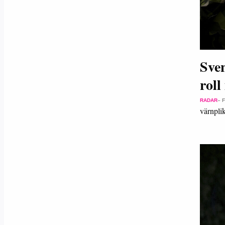
Sven
roll
RADAR
– 
värnplik