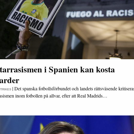
tarrasismen i Spanien kan kosta
jarder
|
Det spanska fotbollsförbundet och landets rättsväsende kritiseras
UTRIKES
rasismen inom fotbollen på allvar, efter att Real Madrids…