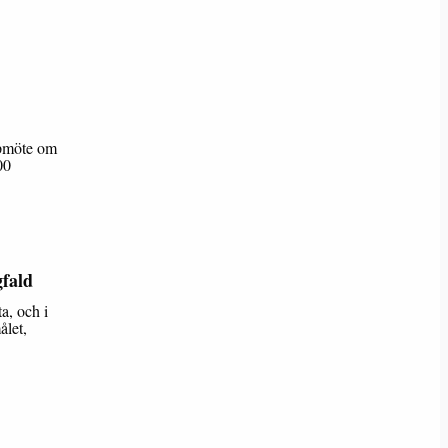
ppmöte om
00
fald
a, och i
ålet,