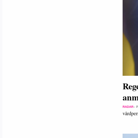
Rege
anm
RADAR
– 
vårdper