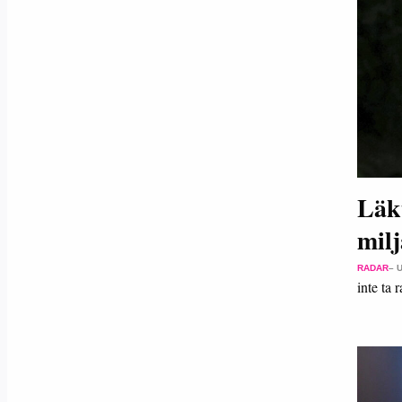
Läk
mil
RADAR
– 
inte ta 