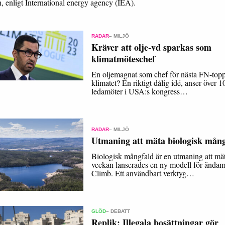
n, enligt International energy agency (IEA).
RADAR
– MILJÖ
Kräver att olje-vd sparkas som
klimatmöteschef
En oljemagnat som chef för nästa FN-to
klimatet? En riktigt dålig idé, anser över 1
ledamöter i USA:s kongress…
RADAR
– MILJÖ
Utmaning att mäta biologisk mång
Biologisk mångfald är en utmaning att mät
veckan lanserades en ny modell för ändam
Climb. Ett användbart verktyg…
GLÖD
– DEBATT
Replik: Illegala bosättningar gör