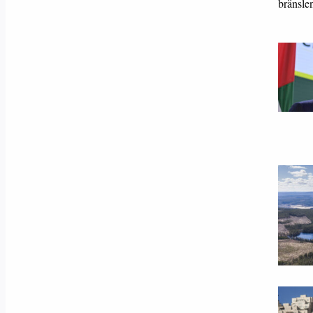
bränsle