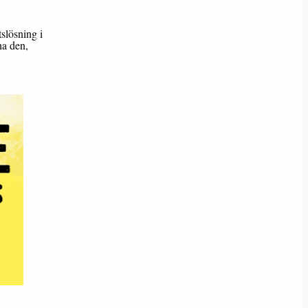
tslösning i
ha den,