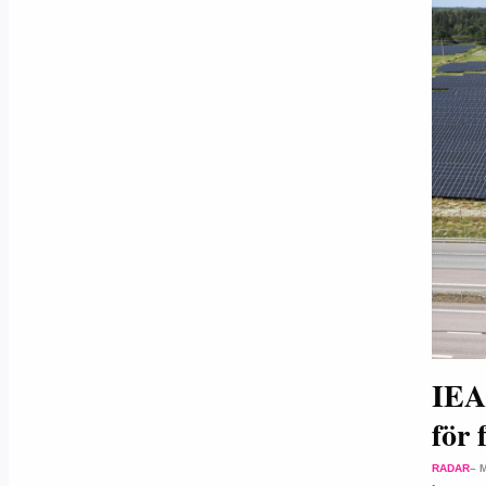
IEA:
för 
RADAR
– 