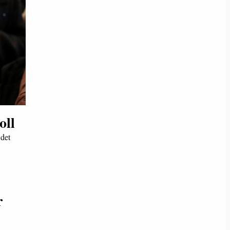
oll
 det
r