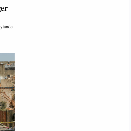
ger
lytande