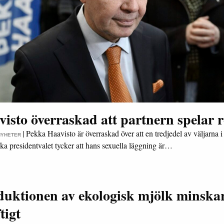
isto överraskad att partnern spelar r
|
Pekka Haavisto är överraskad över att en tredjedel av väljarna i
NYHETER
ska presidentvalet tycker att hans sexuella läggning är…
duktionen av ekologisk mjölk minska
tigt