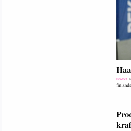
Haav
RADAR
– 
finländ
Pro
kraf