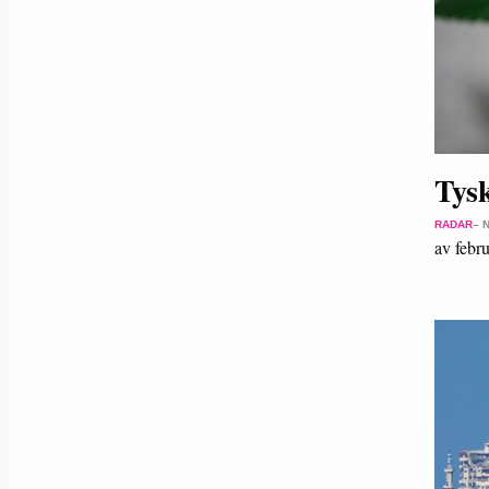
Tysk
RADAR
– 
av febr