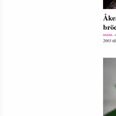
Åke
bröd
RADAR
– 
2003 ti