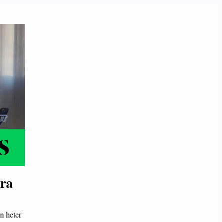
ara
on heter