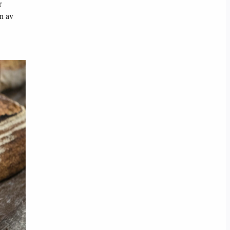
r
n av