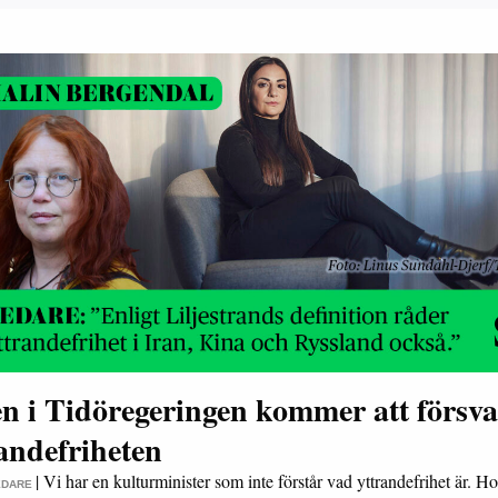
n i Tidöregeringen kommer att försv
andefriheten
|
Vi har en kulturminister som inte förstår vad yttrandefrihet är. H
EDARE