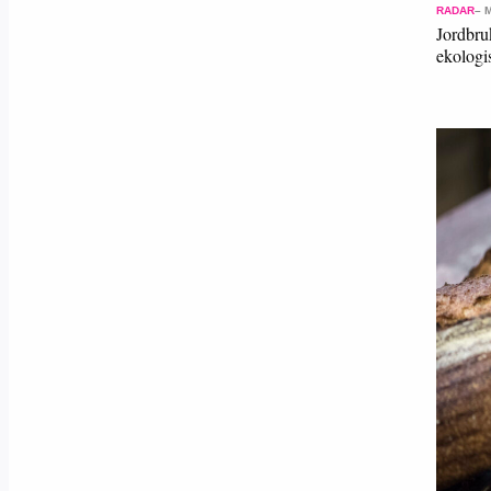
RADAR
– 
Jordbru
ekolog