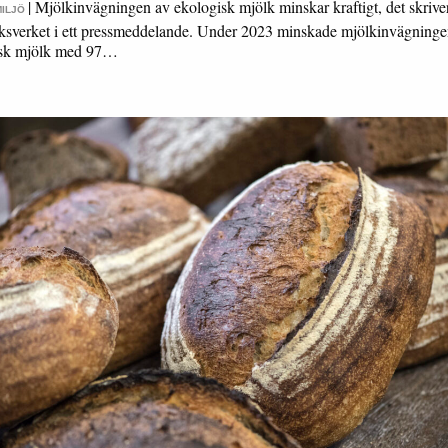
|
Mjölkinvägningen av ekologisk mjölk minskar kraftigt, det skrive
MILJÖ
ksverket i ett pressmeddelande. Under 2023 minskade mjölkinvägninge
isk mjölk med 97…