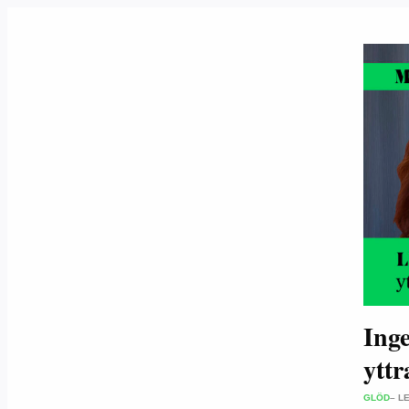
Inge
yttr
GLÖD
– L