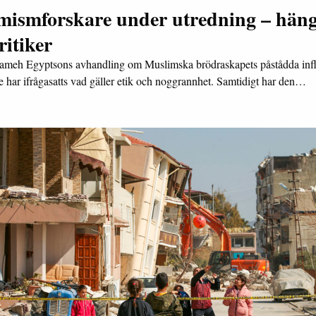
amismforskare under utredning – hän
ritiker
ameh Egyptsons avhandling om Muslimska brödraskapets påstådda inf
ge har ifrågasatts vad gäller etik och noggrannhet. Samtidigt har den…