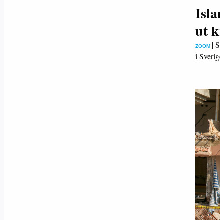
Isl
ut k
|
S
ZOOM
i Sveri