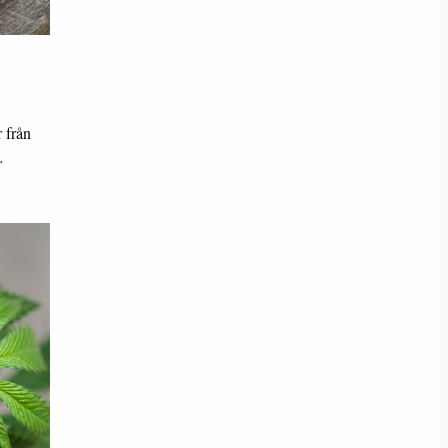
 från
…