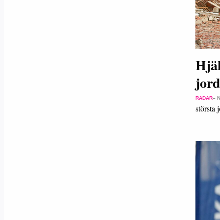
Hjäl
jord
RADAR
– 
största 