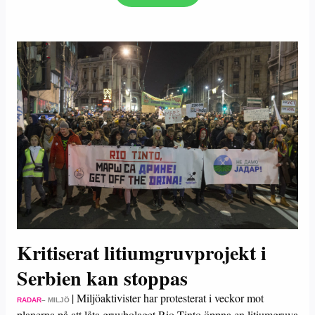
Kritiserat litiumgruvprojekt i
Serbien kan stoppas
|
Miljöaktivister har protesterat i veckor mot
RADAR
– MILJÖ
planerna på att låta gruvbolaget Rio Tinto öppna en litiumgruva