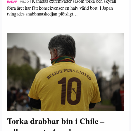
|
Kanadas extremväder såsom torka och skyfall
RADAR
– MILJÖ
förra året har fått konsekvenser en halv värld bort. I Japan
tvingades snabbmatskedjan plötsligt…
Torka drabbar bin i Chile –