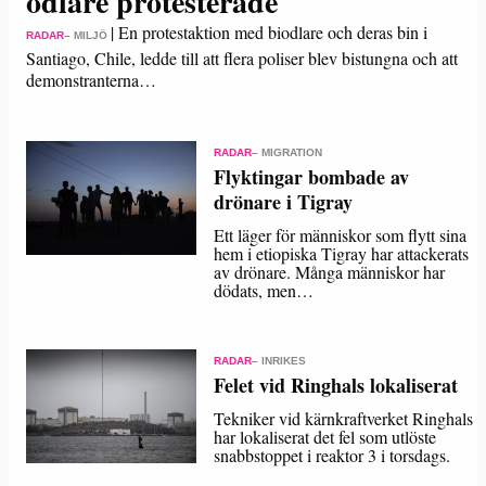
odlare protesterade
|
En protestaktion med biodlare och deras bin i
RADAR
– MILJÖ
Santiago, Chile, ledde till att flera poliser blev bistungna och att
demonstranterna…
RADAR
– MIGRATION
Flyktingar bombade av
drönare i Tigray
Ett läger för människor som flytt sina
hem i etiopiska Tigray har attackerats
av drönare. Många människor har
dödats, men…
RADAR
– INRIKES
Felet vid Ringhals lokaliserat
Tekniker vid kärnkraftverket Ringhals
har lokaliserat det fel som utlöste
snabbstoppet i reaktor 3 i torsdags.