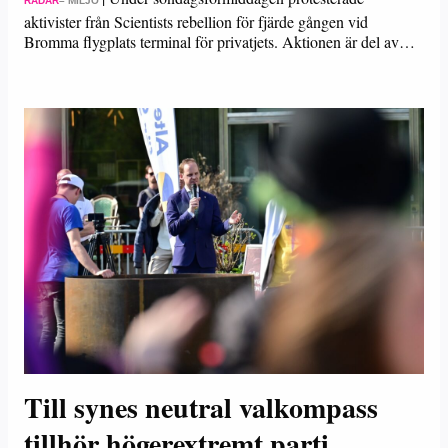
RADAR
– MILJÖ
aktivister från Scientists rebellion för fjärde gången vid
Bromma flygplats terminal för privatjets. Aktionen är del av…
Till synes neutral valkompass
tillhör högerextremt parti