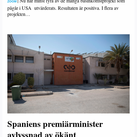
|
Nu har minst fyra av de många basinkomstprojekt som
ZOOM
pågår i USA utvärderats. Resultaten är positiva. I flera av
projekten…
Spaniens premiärminister
avlyssnad av ökänt