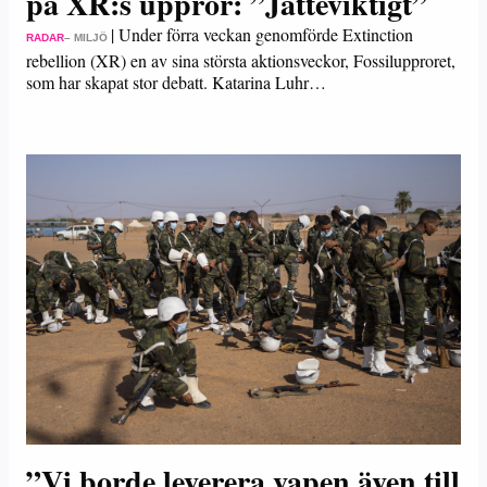
på XR:s uppror: ”Jätteviktigt”
|
Under förra veckan genomförde Extinction
RADAR
– MILJÖ
rebellion (XR) en av sina största aktionsveckor, Fossilupproret,
som har skapat stor debatt. Katarina Luhr…
”Vi borde leverera vapen även till