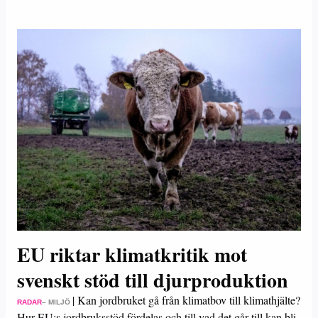
EU riktar klimatkritik mot
svenskt stöd till djurproduktion
|
Kan jordbruket gå från klimatbov till klimathjälte?
RADAR
– MILJÖ
Hur EU:s jordbruksstöd fördelas och till vad det går till kan bli