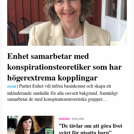
Enhet samarbetar med
konspirationsteoretiker som har
högerextrema kopplingar
|
Partiet Enhet vill införa basinkomst och skapa ett
ZOOM
inkluderande samhälle för alla oavsett bakgrund. Samtidigt
samarbetar de med konspirationsteoretiska grupper…
RADAR
– POLITIK
”De tävlar om att göra livet
svårt för utsatta barn”