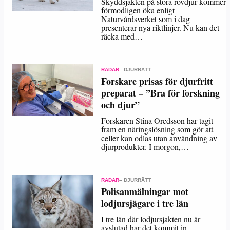
Skyddsjakten på stora rovdjur kommer
förmodligen öka enligt
Naturvårdsverket som i dag
presenterar nya riktlinjer. Nu kan det
räcka med…
RADAR
– DJURRÄTT
Forskare prisas för djurfritt
preparat – ”Bra för forskning
och djur”
Forskaren Stina Oredsson har tagit
fram en näringslösning som gör att
celler kan odlas utan användning av
djurprodukter. I morgon,…
RADAR
– DJURRÄTT
Polisanmälningar mot
lodjursjägare i tre län
I tre län där lodjursjakten nu är
avslutad har det kommit in