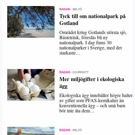
RADAR
– MILJÖ
Tyck till om nationalpark på
Gotland
Området kring Gotlands största sjö,
Bästeträsk, föreslås bli ny
nationalpark. I dag finns 30
nationalparker i Sverige, med det
starkaste…
RADAR
– DJURRÄTT
Mer miljögifter i ekologiska
ägg
Ekologiska ägg innehåller högre halter
av gifter som PFAS-kemikalier än
konventionella ägg – och små barn
bör inte äta dem…
RADAR
– MILJÖ