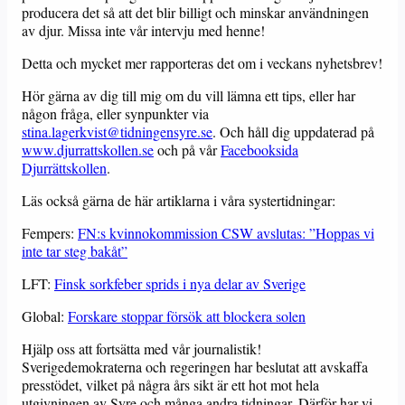
producera det så att det blir billigt och minskar användningen
av djur. Missa inte vår intervju med henne!
Detta och mycket mer rapporteras det om i veckans nyhetsbrev!
Hör gärna av dig till mig om du vill lämna ett tips, eller har
någon fråga, eller synpunkter via
stina.lagerkvist@tidningensyre.se
. Och håll dig uppdaterad på
www.djurrattskollen.se
och på vår
Facebooksida
Djurrättskollen
.
Läs också gärna de här artiklarna i våra systertidningar:
Fempers:
FN:s kvinnokommission CSW avslutas: ”Hoppas vi
inte tar steg bakåt”
LFT:
Finsk sorkfeber sprids i nya delar av Sverige
Global:
Forskare stoppar försök att blockera solen
Hjälp oss att fortsätta med vår journalistik!
Sverigedemokraterna och regeringen har beslutat att avskaffa
presstödet, vilket på några års sikt är ett hot mot hela
utgivningen av Syre och många andra tidningar. Därför har vi