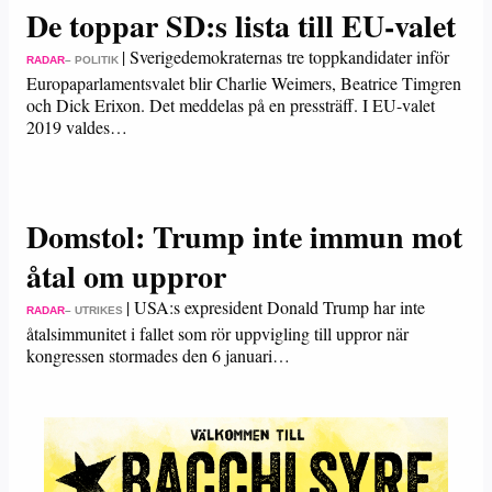
De toppar SD:s lista till EU-valet
|
Sverigedemokraternas tre toppkandidater inför
RADAR
– POLITIK
Europaparlamentsvalet blir Charlie Weimers, Beatrice Timgren
och Dick Erixon. Det meddelas på en pressträff. I EU-valet
2019 valdes…
Domstol: Trump inte immun mot
åtal om uppror
|
USA:s expresident Donald Trump har inte
RADAR
– UTRIKES
åtalsimmunitet i fallet som rör uppvigling till uppror när
kongressen stormades den 6 januari…