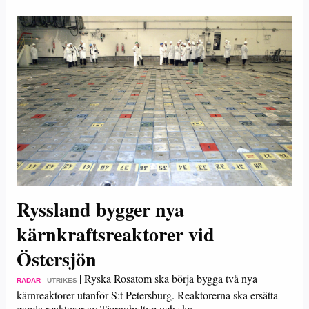
Ryssland bygger nya
kärnkraftsreaktorer vid
Östersjön
|
Ryska Rosatom ska börja bygga två nya
RADAR
– UTRIKES
kärnreaktorer utanför S:t Petersburg. Reaktorerna ska ersätta
gamla reaktorer av Tjernobyltyp och ska…