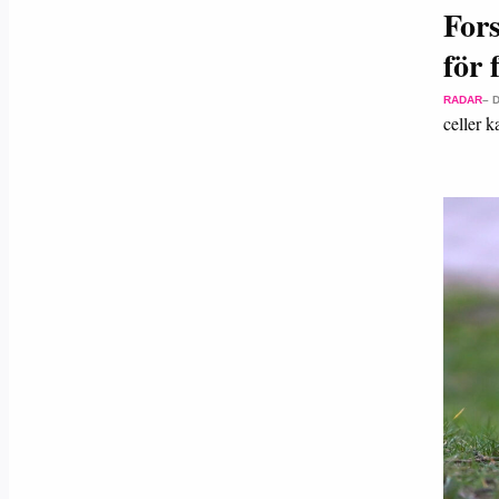
Fors
för
RADAR
– 
celler 