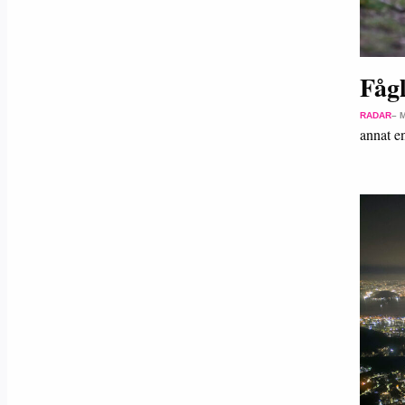
Fågl
RADAR
– 
annat e