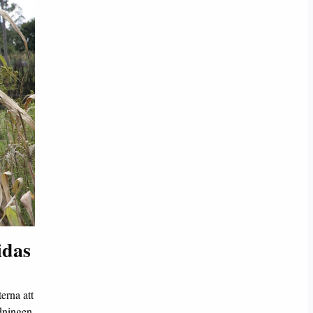
idas
erna att
edningen