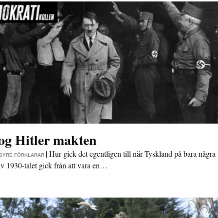
og Hitler makten
|
Hur gick det egentligen till när Tyskland på bara några 
 SYRE FÖRKLARAR
av 1930-talet gick från att vara en…