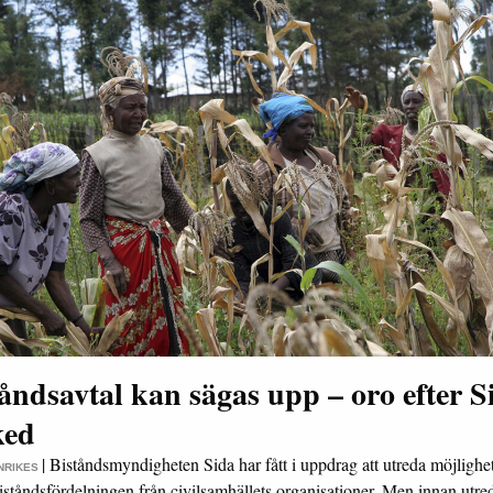
åndsavtal kan sägas upp – oro efter S
ked
|
Biståndsmyndigheten Sida har fått i uppdrag att utreda möjlighet
INRIKES
biståndsfördelningen från civilsamhällets organisationer. Men innan utr