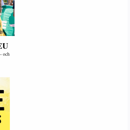
 EU
 – och