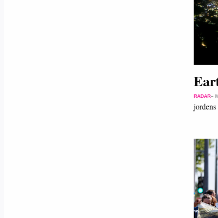
Eart
RADAR
– 
jordens 