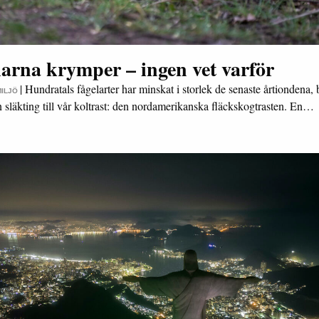
arna krymper – ingen vet varför
|
Hundratals fågelarter har minskat i storlek de senaste årtiondena,
MILJÖ
n släkting till vår koltrast: den nordamerikanska fläckskogtrasten. En…