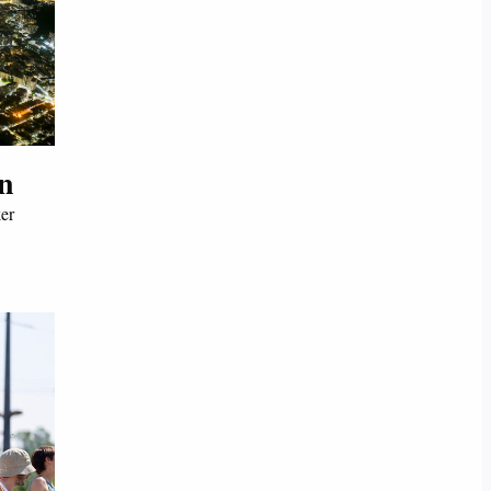
en
ker