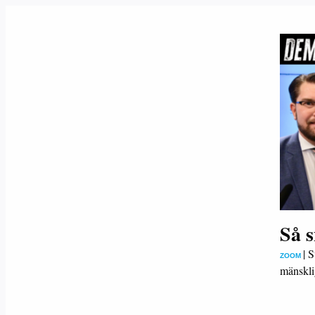
Så 
|
S
ZOOM
mänskli