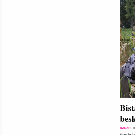
Bist
bes
RADAR
– 
överta 