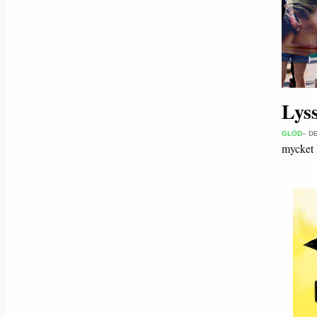
Lys
GLÖD
– D
mycket 