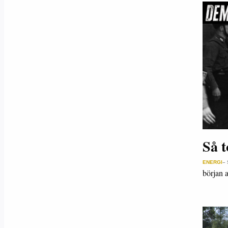
Så t
ENERGI
–
början 