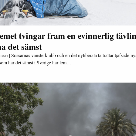
emet tvingar fram en evinnerlig tävlin
ha det sämst
|
Sossarnas vänsterklubb och en del nyliberala taltrattar tjafsade n
EBATT
e som har det sämst i Sverige har fem…