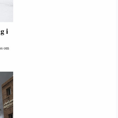
g i
yss om