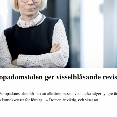
padomstolen ger visselblåsande revi
Europadomstolen slår fast att allmänintresset av en läcka väger tyngre ä
a konsekvenser för företag. – Domen är viktig, och visar att…