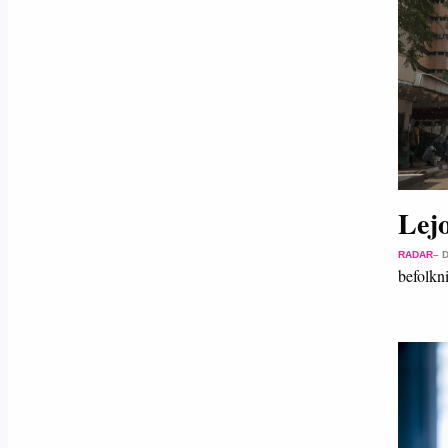
Lejo
RADAR
– 
befolkn