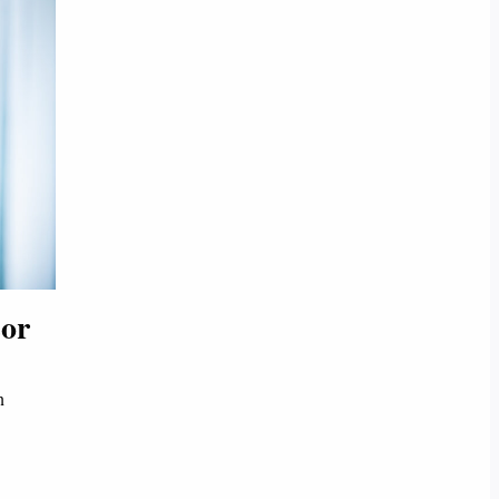
sor
n