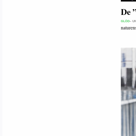
De ”
GLÖD
– U
naturen