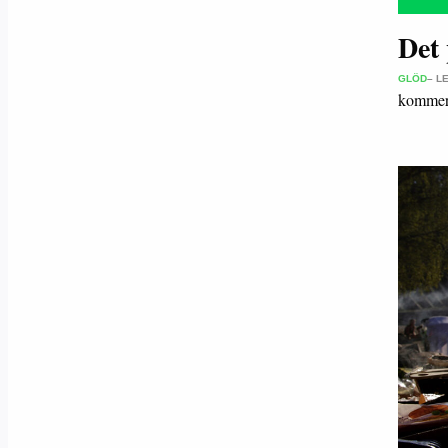
Det 
GLÖD
– L
kommer 