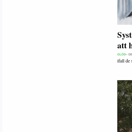
Syst
att 
GLÖD
– D
ifall d