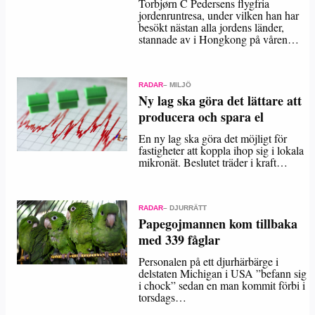
Torbjørn C Pedersens flygfria
jordenruntresa, under vilken han har
besökt nästan alla jordens länder,
stannade av i Hongkong på våren…
RADAR
– MILJÖ
Ny lag ska göra det lättare att
producera och spara el
En ny lag ska göra det möjligt för
fastigheter att koppla ihop sig i lokala
mikronät. Beslutet träder i kraft…
RADAR
– DJURRÄTT
Papegojmannen kom tillbaka
med 339 fåglar
Personalen på ett djurhärbärge i
delstaten Michigan i USA ”befann sig
i chock” sedan en man kommit förbi i
torsdags…