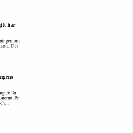
ift har
lkningen om
ånarna. Det
ingens
agare får
onerna för
 och…