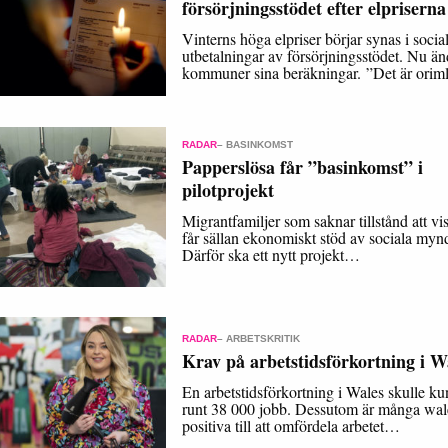
försörjningsstödet efter elpriserna
Vinterns höga elpriser börjar synas i socia
utbetalningar av försörjningsstödet. Nu än
kommuner sina beräkningar. ”Det är oriml
RADAR
– BASINKOMST
Papperslösa får ”basinkomst” i
pilotprojekt
Migrantfamiljer som saknar tillstånd att v
får sällan ekonomiskt stöd av sociala mynd
Därför ska ett nytt projekt…
RADAR
– ARBETSKRITIK
Krav på arbetstidsförkortning i W
En arbetstidsförkortning i Wales skulle k
runt 38 000 jobb. Dessutom är många wal
positiva till att omfördela arbetet…