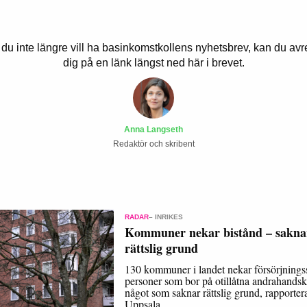
u inte längre vill ha basinkomstkollens nyhetsbrev, kan du avr
dig på en länk längst ned här i brevet.
Anna Langseth
Redaktör och skribent
RADAR
– INRIKES
Kommuner nekar bistånd – sakna
rättslig grund
130 kommuner i landet nekar försörjningsst
personer som bor på otillåtna andrahandsk
något som saknar rättslig grund, rapporte
Uppsala.