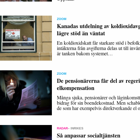
ZOOM
Kanadas utdelning av koldioxidavg
lägre stöd än väntat
En koldioxidskatt får starkare stöd i befo
intäkterna från avgifterna delas ut till inv
är tanken bakom systemet…
ZOOM
De pensionärerna får del av reger
elkompensation
Många sjuka, pensionärer och låginkomstt
bidrag för sin boendekostnad. Men schabl
de som har exempelvis direktverkande el
RADAR
– INRIKES
Så anpassar socialtjänsten