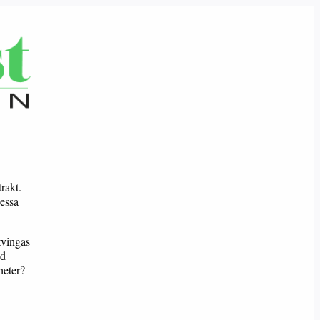
rakt.
dessa
tvingas
nd
heter?