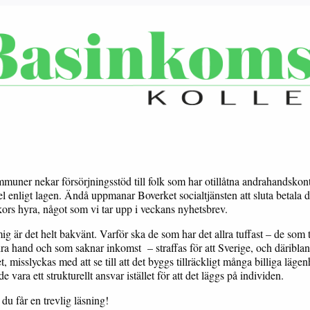
muner nekar försörjningsstöd till folk som har otillåtna andrahandskont
el enligt lagen. Ändå uppmanar Boverket socialtjänsten att sluta betala 
ors hyra, något som vi tar upp i veckans nyhetsbrev.
ig är det helt bakvänt. Varför ska de som har det allra tuffast – de som 
dra hand och som saknar inkomst – straffas för att Sverige, och däribla
, misslyckas med att se till att det byggs tillräckligt många billiga lägen
e vara ett strukturellt ansvar istället för att det läggs på individen.
du får en trevlig läsning!