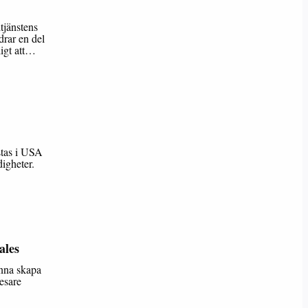
ltjänstens
drar en del
igt att…
istas i USA
igheter.
ales
unna skapa
esare