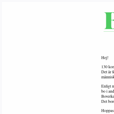
Hej!
130 kom
Det är f
människ
Enligt m
bo i an
Boverket
Det bord
Hoppas 