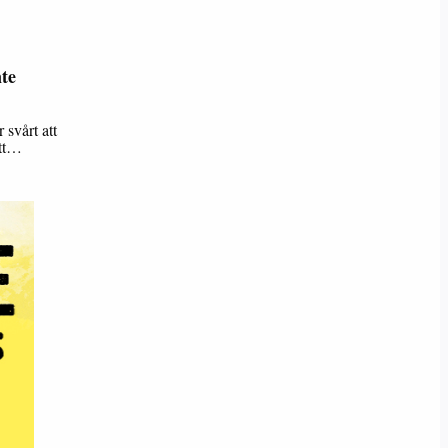
nte
 svårt att
ett…