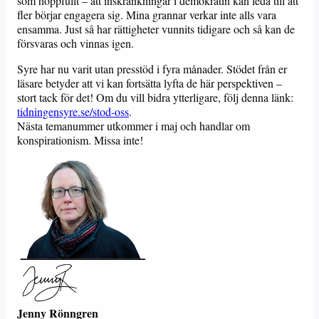
som hoppfullt – att inskränkningar i demokratin kan leda till att
fler börjar engagera sig. Mina grannar verkar inte alls vara
ensamma. Just så har rättigheter vunnits tidigare och så kan de
försvaras och vinnas igen.
Syre har nu varit utan presstöd i fyra månader. Stödet från er
läsare betyder att vi kan fortsätta lyfta de här perspektiven –
stort tack för det! Om du vill bidra ytterligare, följ denna länk:
tidningensyre.se/stod-oss
.
Nästa
temanummer utkommer i maj och handlar om
konspirationism. Missa inte!
Jenny Rönngren