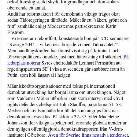
också föreslog stärkt skydd för grundlagar och domstolars
oberoende ett annat.
Ändå har reformtakten i för demokratin viktiga frågor ökat
sedan Tidöregeringen tillträdde. Målet är ett ”säkert, grönt och
fritt” samhälle enligt Moderaternas partisekreterare Karin
Enström.
– Vi levererar i rekordfart, konstaterade hon på TCO-seminariet
”Sverige 2044 – vilken resa började vi med Tidöavtalet?”.
Men handlingskraften har främst visat sig på kriminal- och
försvarspolitikens område, just med hänvisning till säkerhet.
På
ledarplats noterar
Syres chefredaktör Lennart Fernström att
regeringspartnern SD i vissa avseenden går snabbare fram än
Putin, som höll låtsasval i helgen.
Människorättsorganisationer med fokus på internationell
demokratiutveckling har börjat larma om utvecklingen. Något
som Valdemar Möller utforskar i sin stora intervju med Civil
rights defenders chefsjurist John Stauffer, på sidorna 51–53.
Medier och civilsamhälle hör till det som angrips först när
demokratier avvecklas.
På sidorna 32–37 lyfter Madeleine
Johansson fler viktiga aspekter och oroande globala trender ur
den nyligen offentliggjorda demokratirapporten från V-dem-
institutet i Göteborg.
Även för Sverige finns negativa tendenser
,