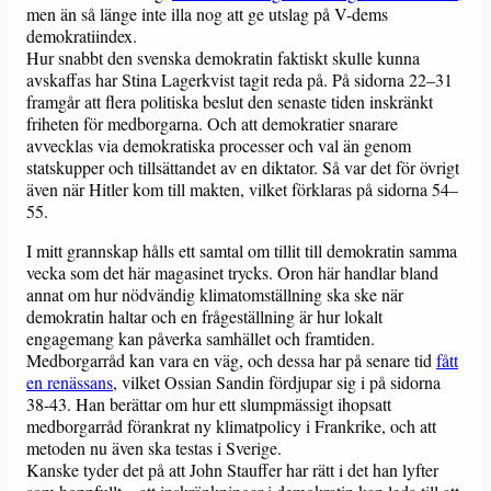
men än så länge inte illa nog att ge utslag på V-dems
demokratiindex.
Hur snabbt den svenska demokratin faktiskt skulle kunna
avskaffas har Stina Lagerkvist tagit reda på.
På sidorna 22–31
framgår att flera politiska beslut den senaste tiden inskränkt
friheten för medborgarna. Och att demokratier snarare
avvecklas via demokratiska processer och val än genom
statskupper och tillsättandet av en diktator. Så var det för övrigt
även när Hitler kom till makten, vilket förklaras på sidorna 54–
55.
I mitt grannskap hålls ett samtal om tillit till demokratin samma
vecka som det här magasinet trycks. Oron här handlar bland
annat om hur nödvändig klimatomställning ska ske när
demokratin haltar och en frågeställning är hur lokalt
engagemang kan påverka samhället och framtiden.
Medborgarråd kan vara en väg, och dessa har på senare tid
fått
en renässans
, vilket Ossian Sandin fördjupar sig i på sidorna
38-43. Han berättar om hur ett slumpmässigt ihopsatt
medborgarråd förankrat ny klimatpolicy i Frankrike, och att
metoden nu även ska testas i Sverige.
Kanske tyder det på att John Stauffer har rätt i det han lyfter