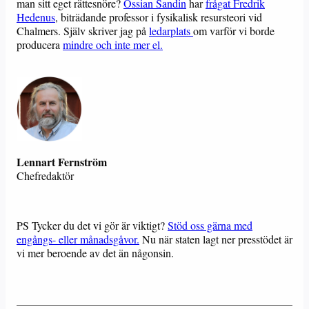
man sitt eget rättesnöre?
Ossian Sandin
har
frågat Fredrik
Hedenus
, biträdande professor i fysikalisk resursteori vid
Chalmers. Själv skriver jag på
ledarplats
om varför vi borde
producera
mindre och inte mer el.
Lennart Fernström
Chefredaktör
PS Tycker du det vi gör är viktigt?
Stöd oss gärna med
engångs- eller månadsgåvor.
Nu när staten lagt ner presstödet är
vi mer beroende av det än någonsin.