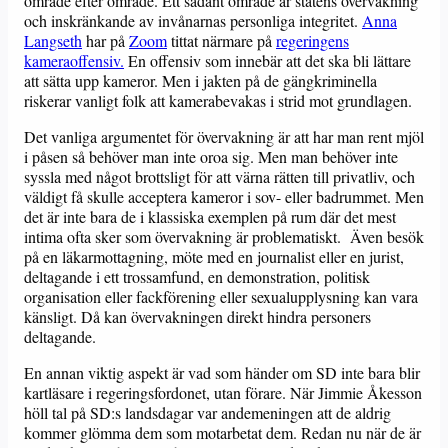
område efter område. Ett sådant område är statens övervakning
och inskränkande av invånarnas personliga integritet.
Anna
Langseth
har på
Zoom
tittat närmare på
regeringens
kameraoffensiv.
En offensiv som innebär att det ska bli lättare
att sätta upp kameror. Men i jakten på de gängkriminella
riskerar vanligt folk att kamerabevakas i strid mot grundlagen.
Det vanliga argumentet för övervakning är att har man rent mjöl
i påsen så behöver man inte oroa sig. Men man behöver inte
syssla med något brottsligt för att värna rätten till privatliv, och
väldigt få skulle acceptera kameror i sov- eller badrummet. Men
det är inte bara de i klassiska exemplen på rum där det mest
intima ofta sker som övervakning är problematiskt. Även besök
på en läkarmottagning, möte med en journalist eller en jurist,
deltagande i ett trossamfund, en demonstration, politisk
organisation eller fackförening eller sexualupplysning kan vara
känsligt. Då kan övervakningen direkt hindra personers
deltagande.
En annan viktig aspekt är vad som händer om SD inte bara blir
kartläsare i regeringsfordonet, utan förare. När Jimmie Åkesson
höll tal på SD:s landsdagar var andemeningen att de aldrig
kommer glömma dem som motarbetat dem. Redan nu när de är