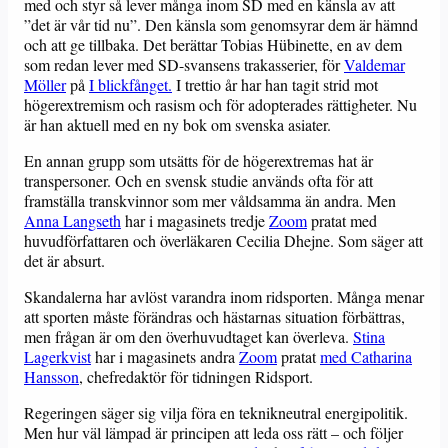
med och styr så lever många inom SD med en känsla av att
”det är vår tid nu”. Den känsla som genomsyrar dem är hämnd
och att ge tillbaka. Det berättar Tobias Hübinette, en av dem
som redan lever med SD-svansens trakasserier, för
Valdemar
Möller
på
I blickfånget.
I trettio år har han tagit strid mot
högerextremism och rasism och för adopterades rättigheter. Nu
är han aktuell med en ny bok om svenska asiater.
En annan grupp som utsätts för de högerextremas hat är
transpersoner. Och en svensk studie används ofta för att
framställa transkvinnor som mer våldsamma än andra. Men
Anna Langseth
har i magasinets tredje
Zoom
pratat med
huvudförfattaren och överläkaren Cecilia Dhejne. Som säger att
det är absurt.
Skandalerna har avlöst varandra inom ridsporten. Många menar
att sporten måste förändras och hästarnas situation förbättras,
men frågan är om den överhuvudtaget kan överleva.
Stina
Lagerkvist
har i magasinets andra
Zoom
pratat
med Catharina
Hansson
, chefredaktör för tidningen Ridsport.
Regeringen säger sig vilja föra en teknikneutral energipolitik.
Men hur väl lämpad är principen att leda oss rätt – och följer