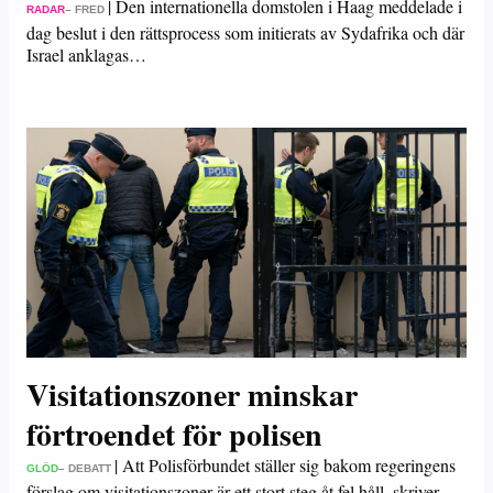
|
Den internationella domstolen i Haag meddelade i
RADAR
– FRED
dag beslut i den rättsprocess som initierats av Sydafrika och där
Israel anklagas…
Visitationszoner minskar
förtroendet för polisen
|
Att Polisförbundet ställer sig bakom regeringens
GLÖD
– DEBATT
förslag om visitationszoner är ett stort steg åt fel håll, skriver