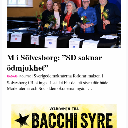
M i Sölvesborg: ”SD saknar
ödmjukhet”
|
Sverigedemokraterna förlorar makten i
RADAR
– POLITIK
Sölvesborg i Blekinge . I stället blir det ett styre där både
Moderaterna och Socialdemokraterna ingår.–…