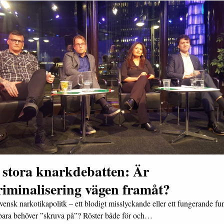
 stora knarkdebatten: Är
riminalisering vägen framåt?
vensk narkotikapolitk – ett blodigt misslyckande eller ett fungerande f
bara behöver ”skruva på”? Röster både för och…