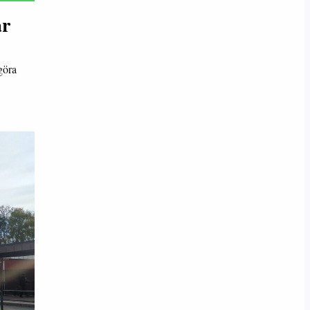
år
göra