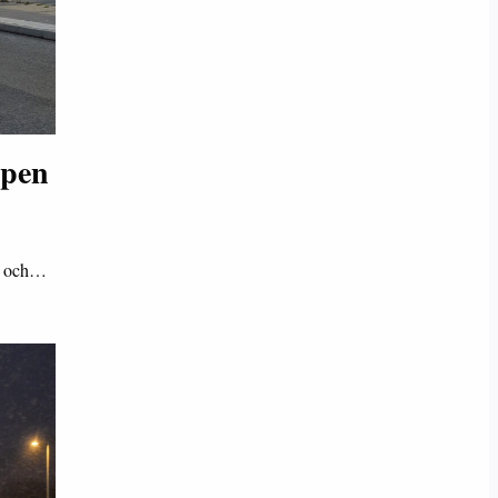
ppen
er och…