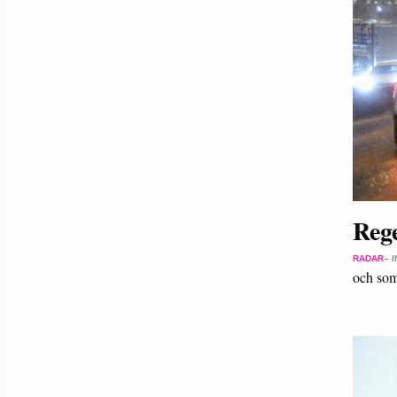
Rege
RADAR
– 
och som