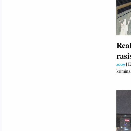
Rea
ras
|
E
ZOOM
krimina