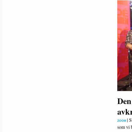
Den
avk
|
S
ZOOM
som vi 