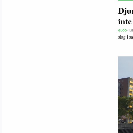
Dju
inte
GLÖD
– L
slag i 