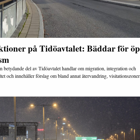
ktioner på Tidöavtalet: Bäddar för ö
ism
n betydande del av Tidöavtalet handlar om migration, integration och
ltet och innehåller förslag om bland annat återvandring, visitationszon