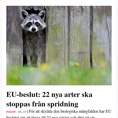
EU-beslut: 22 nya arter ska
stoppas från spridning
|
För att skydda den biologiska mångfalden har EU
RADAR
– MILJÖ
beslutat om att lägga till 22 nya växter och djur på sin…