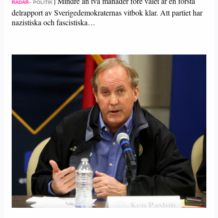
|
Mindre än två månader före valet är en första
RADAR
– POLITIK
delrapport av Sverigedemokraternas vitbok klar. Att partiet har
nazistiska och fascistiska…