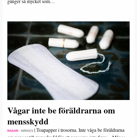
gånger så mycket som…
Vågar inte be föräldrarna om
mensskydd
|
Toapapper i trosorna. Inte våga be föräldrarna
RADAR
– INRIKES