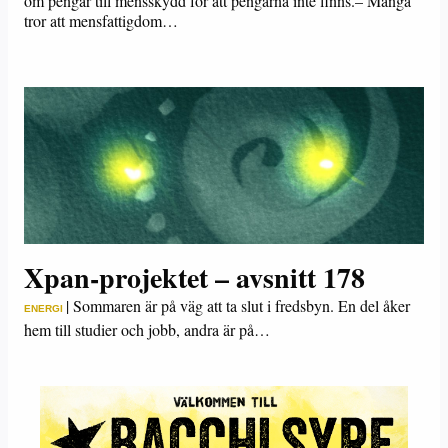
om pengar till mensskydd för att pengarna inte finns.– Många
tror att mensfattigdom…
Xpan-projektet – avsnitt 178
|
Sommaren är på väg att ta slut i fredsbyn. En del åker
ENERGI
hem till studier och jobb, andra är på…