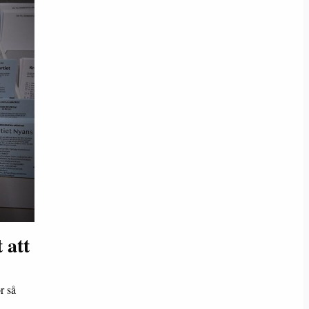
 att
r så