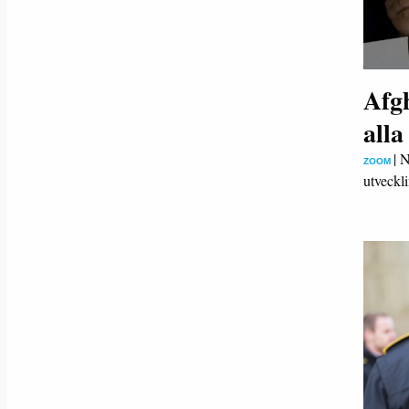
Afgh
alla
|
N
ZOOM
utveckl