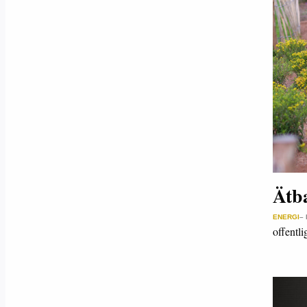
Ätb
ENERGI
–
offentl