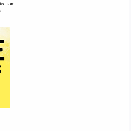
riod som
re…