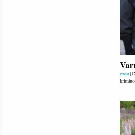
Varn
|
D
ZOOM
krimino