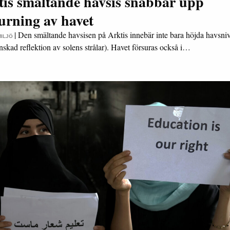
tis smältande havsis snabbar upp
urning av havet
|
Den smältande havsisen på Arktis innebär inte bara höjda havsni
MILJÖ
nskad reflektion av solens strålar). Havet försuras också i…