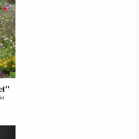
et"
det