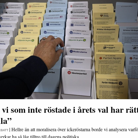
 vi som inte röstade i årets val har rätt
lla”
|
Hellre än att moralisera över ickeröstarna borde vi analysera varfö
EBATT
rkar ha så låg tilltro till dagens politiska…