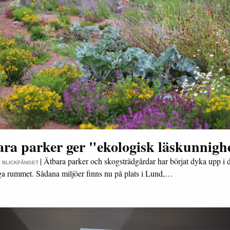
ara parker ger "ekologisk läskunnigh
|
Ätbara parker och skogsträdgårdar har börjat dyka upp i 
 I BLICKFÅNGET
iga rummet. Sådana miljöer finns nu på plats i Lund,…