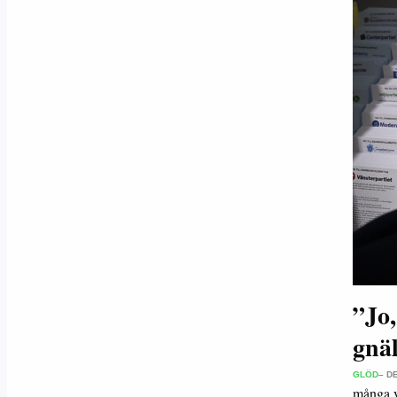
”Jo,
gnä
GLÖD
– D
många ve