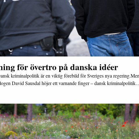
ing för övertro på danska idéer
ansk kriminalpolitik är en viktig förebild för Sveriges nya regering.Me
logen David Sausdal höjer ett varnande finger – dansk kriminalpolitik