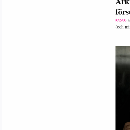
Ark
förs
RADAR
– 
(och mi