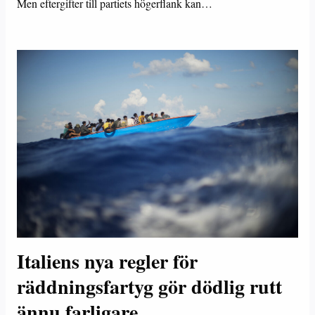
Men eftergifter till partiets högerflank kan…
Italiens nya regler för
räddningsfartyg gör dödlig rutt
ännu farligare