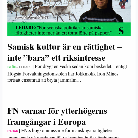
Samisk kultur är en rättighet –
inte ”bara” ett riksintresse
|
För drygt en vecka sedan kom beskedet – enligt
GLÖD
– LEDARE
Högsta Förvaltningsdomstolen har Jokkmokk Iron Mines
fortsatt ensamrätt att bryta järnmalm…
FN varnar för ytterhögerns
framgångar i Europa
|
FN:s högkommissarie för mänskliga rättigheter
RADAR
uppmanade på onsdagen till vaksamhet inför ytterhögerns