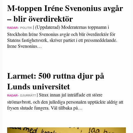
M-toppen Iréne Svenonius avgår
– blir överdirektör
|
(Uppdaterad) Moderaternas toppnamn i
RADAR
– POLITIK
Stockholm Iréne Svenonius avgår och blir överdirektör för
Statens fastighetsverk, skriver partiet i ett pressmeddelande.
Irene Svenonius…
Larmet: 500 ruttna djur på
Lunds universitet
|
Strax innan jul inträffade ett större
RADAR
– DJURRÄTT
strömavbrott, och den jullediga personalen upptäckte aldrig att
frysen slutade fungera. Väl tillbaka på…