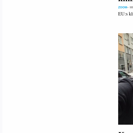
ZOOM
– M
EU:s k