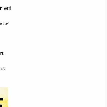
 ett
sti av
rt
Syre