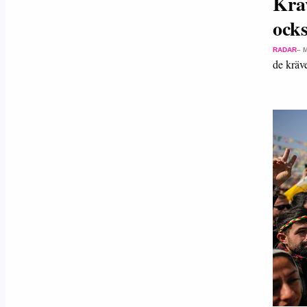
Krav
ocks
RADAR
– 
de kräv