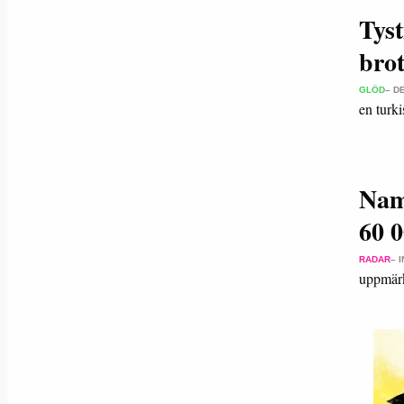
Tyst
brot
GLÖD
– D
en turk
Nam
60 0
RADAR
– 
uppmärk