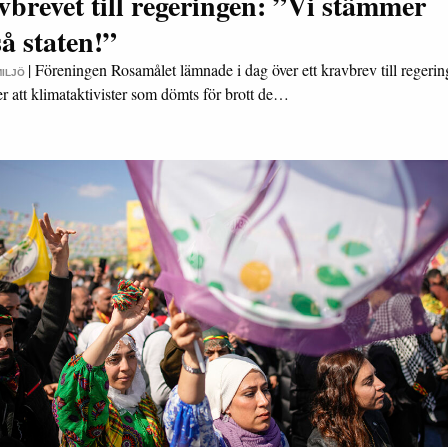
brevet till regeringen: ”Vi stämmer
å staten!”
|
Föreningen Rosamålet lämnade i dag över ett kravbrev till regerin
MILJÖ
er att klimataktivister som dömts för brott de…