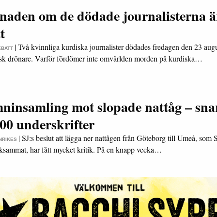
naden om de dödade journalisterna är
t
|
Två kvinnliga kurdiska journalister dödades fredagen den 23 augu
EBATT
isk drönare. Varför fördömer inte omvärlden morden på kurdiska…
ninsamling mot slopade nattåg – sna
00 underskrifter
|
SJ:s beslut att lägga ner nattågen från Göteborg till Umeå, som 
INRIKES
sammat, har fått mycket kritik. På en knapp vecka…