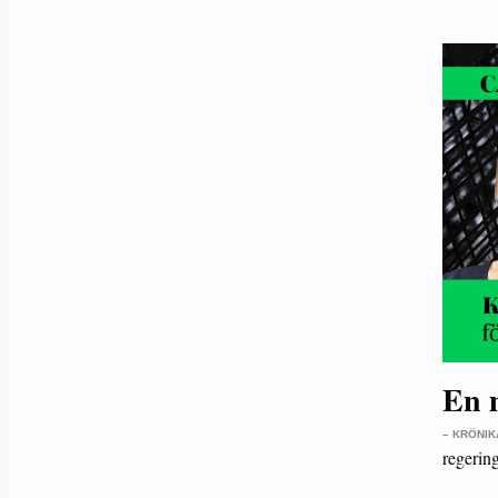
En m
– KRÖNIK
regerin