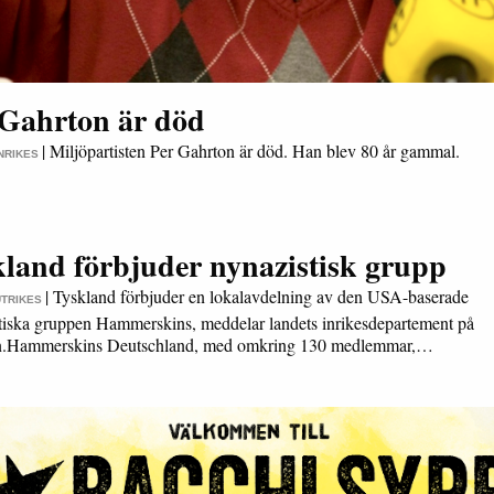
 Gahrton är död
|
Miljöpartisten Per Gahrton är död. Han blev 80 år gammal.
INRIKES
kland förbjuder nynazistisk grupp
|
Tyskland förbjuder en lokalavdelning av den USA-baserade
UTRIKES
tiska gruppen Hammerskins, meddelar landets inrikesdepartement på
en.Hammerskins Deutschland, med omkring 130 medlemmar,…