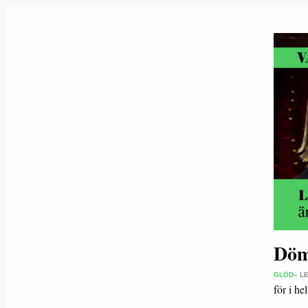
Döm
GLÖD
– L
för i he