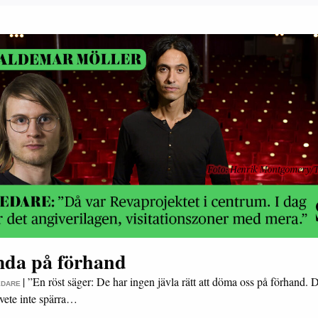
da på förhand
|
”En röst säger: De har ingen jävla rätt att döma oss på förhand. D
EDARE
lvete inte spärra…