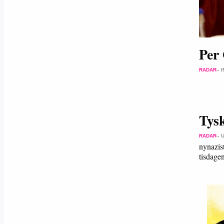
Per
RADAR
– 
Tys
RADAR
– 
nynazis
tisdag