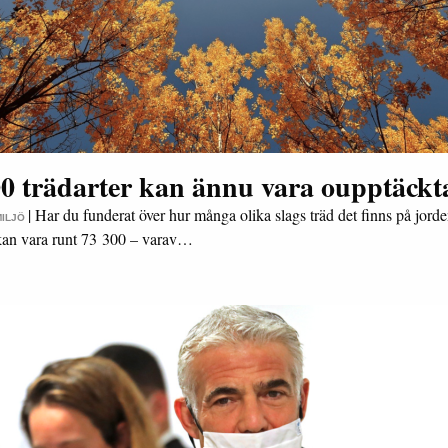
00 trädarter kan ännu vara oupptäckt
|
Har du funderat över hur många olika slags träd det finns på jord
MILJÖ
kan vara runt 73 300 – varav…