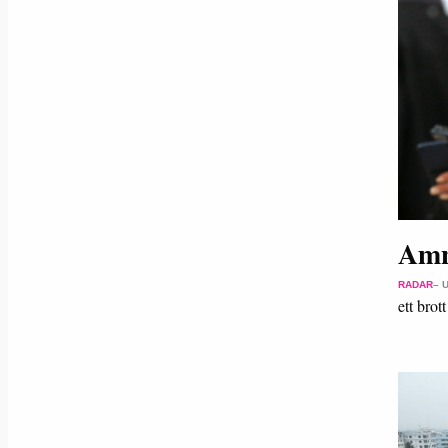
Amne
RADAR
– 
ett bro