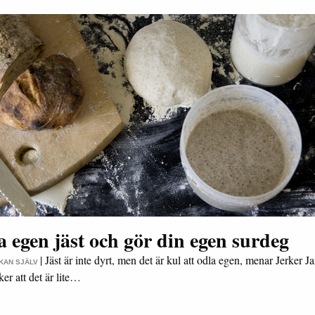
 egen jäst och gör din egen surdeg
|
Jäst är inte dyrt, men det är kul att odla egen, menar Jerker J
 KAN SJÄLV
er att det är lite…