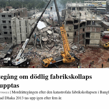
tegång om dödlig fabrikskollaps
rupptas
|
Mordrättegången efter den katastrofala fabrikskollapsen i Bang
UTRIKES
ad Dhaka 2013 tas upp igen efter fem år.