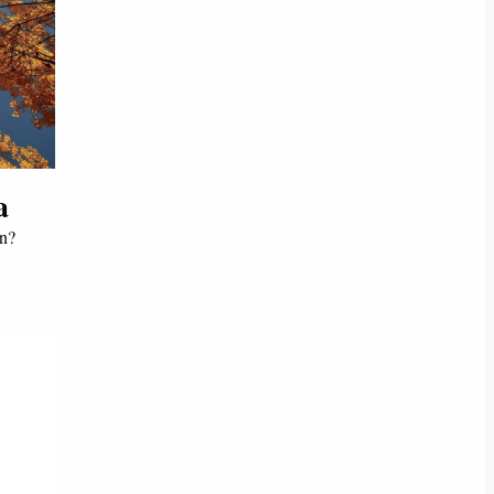
a
en?