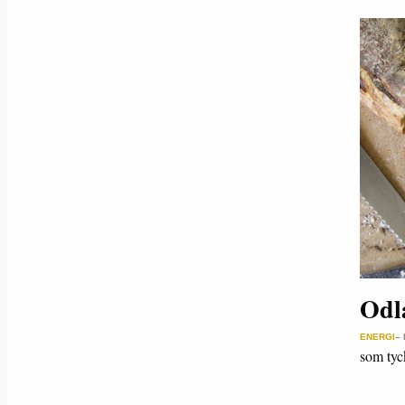
Odla
ENERGI
–
som tyck