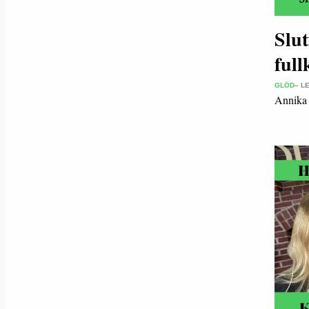
Slut
full
GLÖD
– L
Annika 