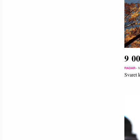
9 0
RADAR
– 
Svaret 