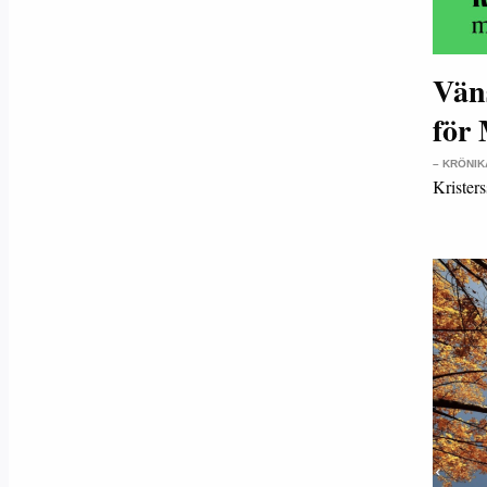
Väns
för
– KRÖNIK
Krister