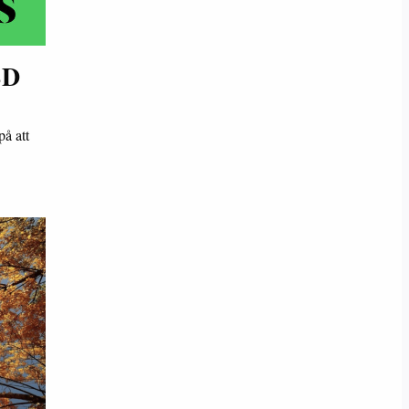
SD
på att