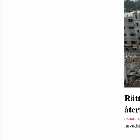
Rät
åte
RADAR
– 
huvudst