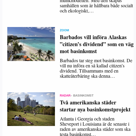
munkmodellen. Med den skapas
samhällen som är hållbara både socialt
och ekologiskt,…
ZOOM
Barbados vill införa Alaskas
”citizen’s dividend” som en väg
mot basinkomst
Barbados tar steg mot basinkomst. De
vill nu införa en så kallad citizen’s
dividend. Tillsammans med en
skatteåterbäring ska denna…
RADAR
– BASINKOMST
Två amerikanska städer
startar nya basinkomstprojekt
Atlanta i Georgia och staden
Sheveport i Louisiana är de senaste i
raden av amerikanska städer som ska
testa basinkomst…