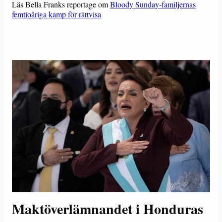
Läs Bella Franks reportage om
Bloody Sunday-familjernas
femtioåriga kamp för rättvisa
Maktöverlämnandet i Honduras