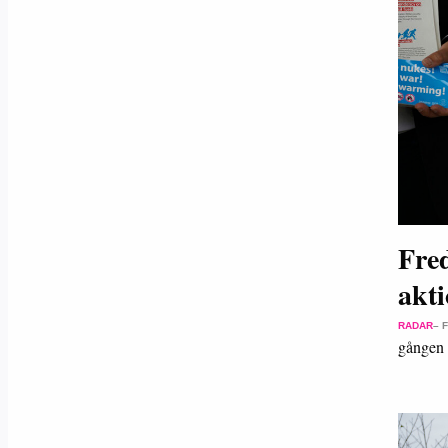
Fre
akt
RADAR
– 
gången 