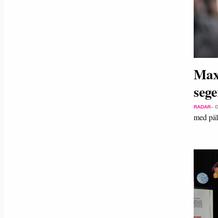
Max
sege
RADAR
– 
med päl