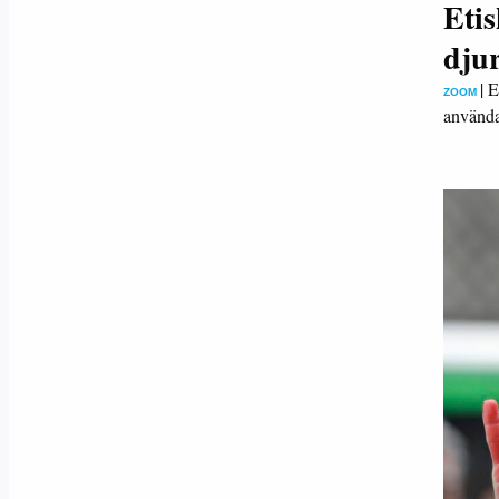
Eti
djur
|
E
ZOOM
använda 