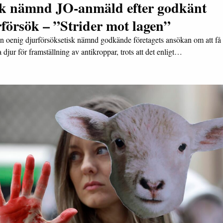
sk nämnd JO-anmäld efter godkänt
försök – ”Strider mot lagen”
n oenig djurförsöksetisk nämnd godkände företagets ansökan om att få
djur för framställning av antikroppar, trots att det enligt…