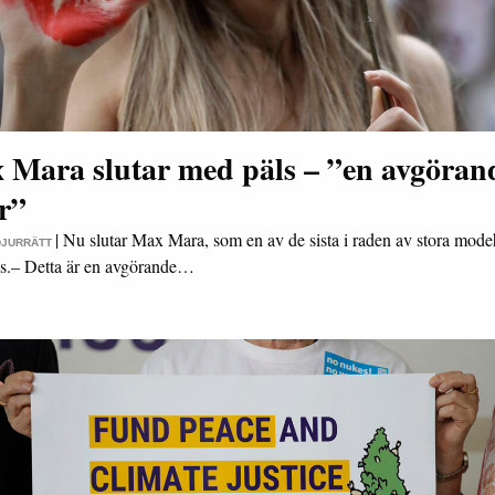
 Mara slutar med päls – ”en avgöran
r”
|
Nu slutar Max Mara, som en av de sista i raden av stora mode
DJURRÄTT
s.– Detta är en avgörande…