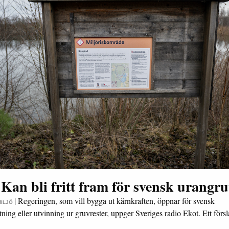
Kan bli fritt fram för svensk urangr
|
Regeringen, som vill bygga ut kärnkraften, öppnar för svensk
MILJÖ
tning eller utvinning ur gruvrester, uppger Sveriges radio Ekot. Ett för