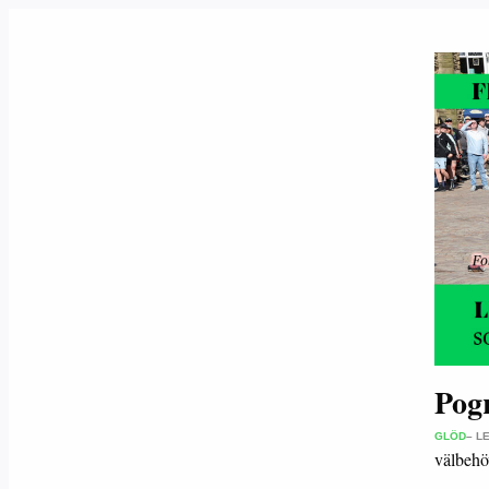
Pog
GLÖD
– L
välbehö