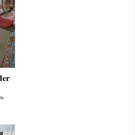
der
ta