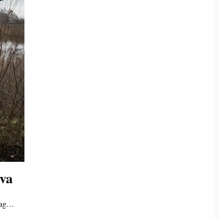
uva
slag…