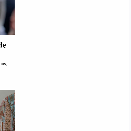
de
hus,