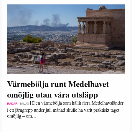
Värmebölja runt Medelhavet
omöjlig utan våra utsläpp
|
Den värmebölja som hållit flera Medelhavsländer
RADAR
– MILJÖ
i ett järngrepp under juli månad skulle ha varit praktiskt taget
omöjlig – om…