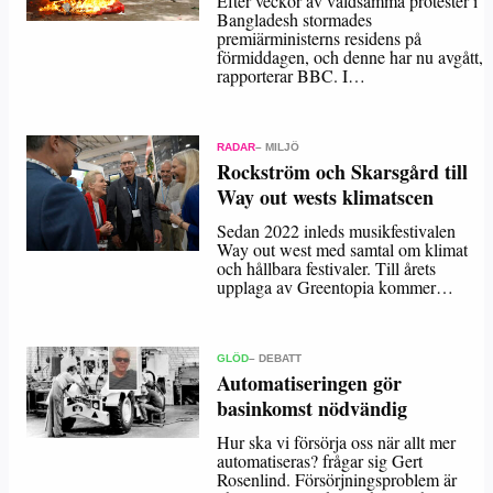
Efter veckor av våldsamma protester i
Bangladesh stormades
premiärministerns residens på
förmiddagen, och denne har nu avgått,
rapporterar BBC. I…
RADAR
– MILJÖ
Rockström och Skarsgård till
Way out wests klimatscen
Sedan 2022 inleds musikfestivalen
Way out west med samtal om klimat
och hållbara festivaler. Till årets
upplaga av Greentopia kommer…
GLÖD
– DEBATT
Automatiseringen gör
basinkomst nödvändig
Hur ska vi försörja oss när allt mer
automatiseras? frågar sig Gert
Rosenlind. Försörjningsproblem är