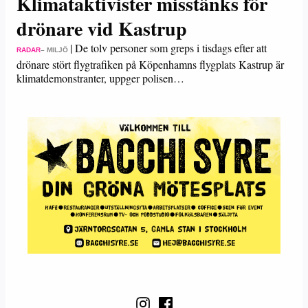
Klimataktivister misstänks för
drönare vid Kastrup
|
De tolv personer som greps i tisdags efter att
RADAR
– MILJÖ
drönare stört flygtrafiken på Köpenhamns flygplats Kastrup är
klimatdemonstranter, uppger polisen…