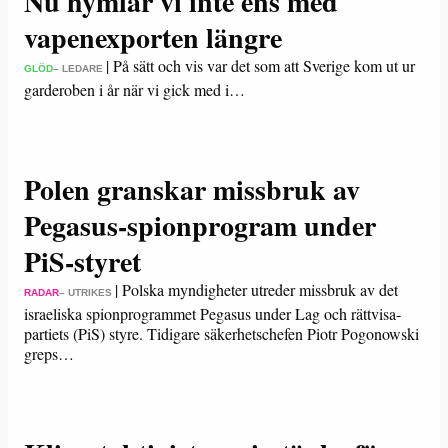
Nu hymlar vi inte ens med
vapenexporten längre
|
På sätt och vis var det som att Sverige kom ut ur
GLÖD
– LEDARE
garderoben i år när vi gick med i…
Polen granskar missbruk av
Pegasus-spionprogram under
PiS-styret
|
Polska myndigheter utreder missbruk av det
RADAR
– UTRIKES
israeliska spionprogrammet Pegasus under Lag och rättvisa-
partiets (PiS) styre. Tidigare säkerhetschefen Piotr Pogonowski
greps…