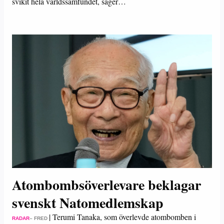
svikit hela världssamfundet, säger…
Atombombsöverlevare beklagar
svenskt Natomedlemskap
|
Terumi Tanaka, som överlevde atombomben i
RADAR
– FRED