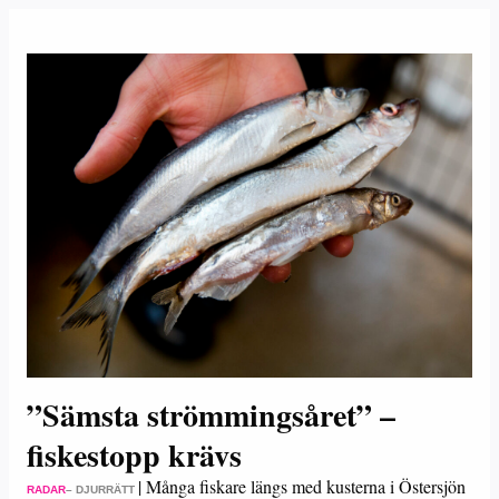
”Sämsta strömmingsåret” –
fiskestopp krävs
|
Många fiskare längs med kusterna i Östersjön
RADAR
– DJURRÄTT