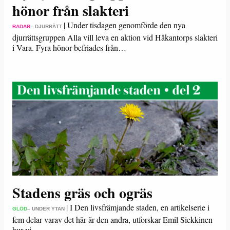
hönor från slakteri
|
Under tisdagen genomförde den nya
RADAR
– DJURRÄTT
djurrättsgruppen Alla vill leva en aktion vid Håkantorps slakteri
i Vara. Fyra hönor befriades från…
Stadens gräs och ogräs
|
I Den livsfrämjande staden, en artikelserie i
GLÖD
– UNDER YTAN
fem delar varav det här är den andra, utforskar Emil Siekkinen
hur vi…