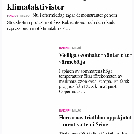
klimataktivister
|
Nu i eftermiddag tågar demonstranter genom
RADAR
– MILJÖ
Stockholm i protest mot fossilsubventioner och den ökade
repressionen mot klimataktivister.
RADAR
– MILJÖ
Vådliga ozonhalter väntar efter
värmebölja
I spåren av sommarens höga
temperaturer ökar förekomsten av
marknära ozon över Europa. En färsk
prognos från EU:s klimattjänst
Copernicus…
RADAR
– MILJÖ
Herrarnas triathlon uppskjutet
– orent vatten i Seine
Tisdagens OS-tävling i Triathlon för