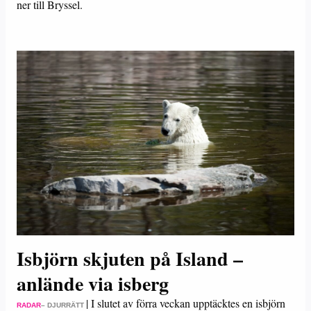
ner till Bryssel.
Isbjörn skjuten på Island –
anlände via isberg
|
I slutet av förra veckan upptäcktes en isbjörn
RADAR
– DJURRÄTT