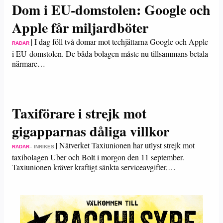
Dom i EU-domstolen: Google och
Apple får miljardböter
|
I dag föll två domar mot techjättarna Google och Apple
RADAR
i EU-domstolen. De båda bolagen måste nu tillsammans betala
närmare…
Taxiförare i strejk mot
gigapparnas dåliga villkor
|
Nätverket Taxiunionen har utlyst strejk mot
RADAR
– INRIKES
taxibolagen Uber och Bolt i morgon den 11 september.
Taxiunionen kräver kraftigt sänkta serviceavgifter,…