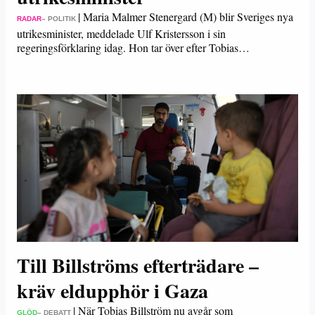
|
Maria Malmer Stenergard (M) blir Sveriges nya
RADAR
– POLITIK
utrikesminister, meddelade Ulf Kristersson i sin
regeringsförklaring idag. Hon tar över efter Tobias…
Till Billströms efterträdare –
kräv eldupphör i Gaza
|
När Tobias Billström nu avgår som
GLÖD
– DEBATT