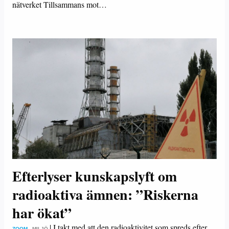
nätverket Tillsammans mot…
Efterlyser kunskapslyft om
radioaktiva ämnen: ”Riskerna
har ökat”
|
I takt med att den radioaktivitet som spreds efter
ZOOM
– MILJÖ