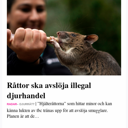
Råttor ska avslöja illegal
djurhandel
|
”Hjälteråttorna” som hittar minor och kan
RADAR
– DJURRÄTT
känna lukten av tbc tränas upp för att avslöja smugglare.
Planen är att de…